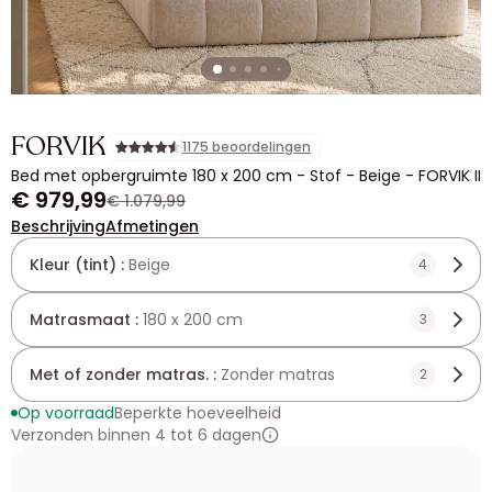
FORVIK
1175 beoordelingen
Bed met opbergruimte 180 x 200 cm - Stof - Beige - FORVIK II
€ 979,99
€ 1.079,99
Beschrijving
Afmetingen
Kleur (tint) :
Beige
4
Matrasmaat :
180 x 200 cm
3
Met of zonder matras. :
Zonder matras
2
Op voorraad
Beperkte hoeveelheid
Verzonden binnen 4 tot 6 dagen