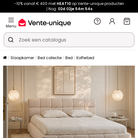
-10% vanaf € 400 met
HEAT10
op Vente-unique producten
Nog:
02d
02je
54m
54s
Menu
Slaapkamer
Bed collectie
Bed
Kofferbed