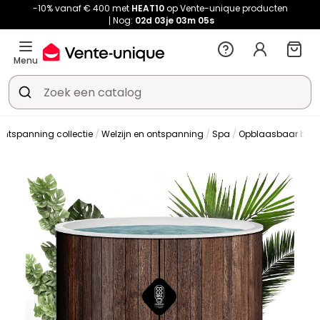
-10% vanaf € 400 met
HEAT10
op Vente-unique producten
Nog:
02d
03je
03m
05s
Menu
 ontspanning collectie
Welzijn en ontspanning
Spa
Opblaasbaar bub