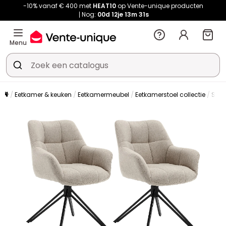
-10% vanaf € 400 met
HEAT10
op Vente-unique producten
Nog:
00d
12je
13m
31s
Menu
Eetkamer & keuken
Eetkamermeubel
Eetkamerstoel collectie
Stoe