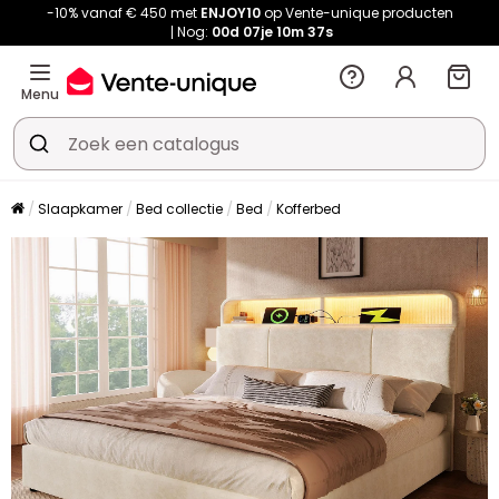
-10% vanaf € 450 met
ENJOY10
op Vente-unique producten
Nog:
00d
07je
10m
36s
Menu
Slaapkamer
Bed collectie
Bed
Kofferbed