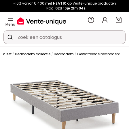
-10% vanaf € 400 met
HEAT10
op Vente-unique producten
Nog:
02d
16je
21m
03s
Menu
em set
Bedbodem collectie
Bedbodem
Gewatteerde bedbodem