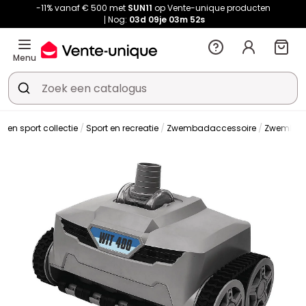
-11% vanaf € 500 met
SUN11
op Vente-unique producten
Nog:
03d
09je
03m
52s
Menu
ijd en sport collectie
Sport en recreatie
Zwembadaccessoire
Zwembad