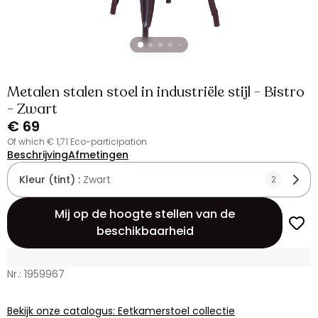
Metalen stalen stoel in industriële stijl - Bistro
- Zwart
€ 69
of which € 1,71 Eco-participation
Beschrijving
Afmetingen
Kleur (tint) :
Zwart
2
Mij op de hoogte stellen van de
beschikbaarheid
Nr.: 1959967
Bekijk onze catalogus: Eetkamerstoel collectie