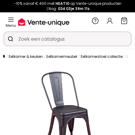
-10% vanaf € 400 met
HEAT10
op Vente-unique producten
Nog:
02d
03je
39m
10s
Menu
Eetkamer & keuken
Eetkamermeubel
Eetkamerstoel collectie
Stoe