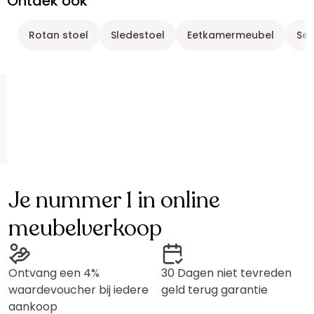
Ontdek ook
Rotan stoel
Sledestoel
Eetkamermeubel
Set
Je nummer 1 in online
meubelverkoop
Ontvang een 4%
30 Dagen niet tevreden
waardevoucher bij iedere
geld terug garantie
aankoop