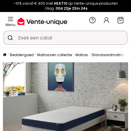
-10% vanaf € 400 met
HEAT10
op Vente-unique producten
Nog:
00d
22je
23m
23s
Menu
Beddengoed
Matrassen collectie
Matras
Standaardmatras