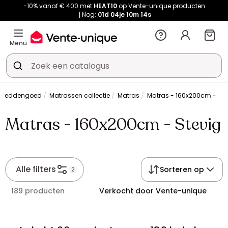
-10% vanaf € 400 met
HEAT10
op Vente-unique producten
Nog:
01d
04je
10m
13s
Menu
Beddengoed
Matrassen collectie
Matras
Matras - 160x200cm - Ste
Matras - 160x200cm - Stevig
Alle filters
Sorteren op
2
189 producten
Verkocht door Vente-unique