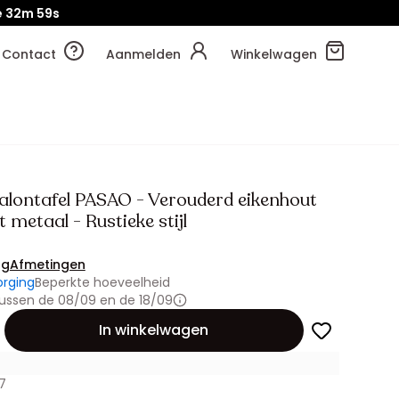
e
32m
57s
Contact
Aanmelden
Winkelwagen
alontafel PASAO - Verouderd eikenhout
 metaal - Rustieke stijl
ng
Afmetingen
orging
Beperkte hoeveelheid
ussen de 08/09 en de 18/09
id
In winkelwagen
7