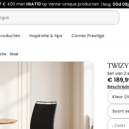
af € 400 met
HEAT10
op Vente-unique producten
Nog:
00d
08j
producten
Inspiratie & tips
Corner Prestige
ctie
Stoel
TWIZY
Set van 2 
€ 189,9
Beschrijvi
Kleur (ti
Soort se
:
Zwart