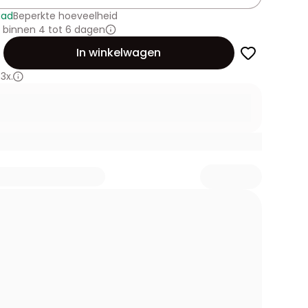
aad
Beperkte hoeveelheid
 binnen 4 tot 6 dagen
id
In winkelwagen
3x.