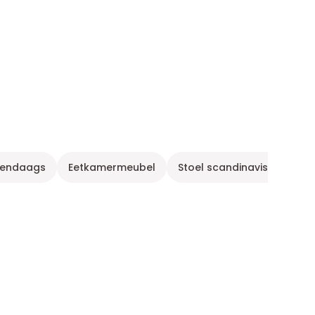
edendaags
Eetkamermeubel
Stoel scandinavische stijl 