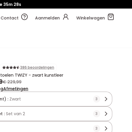
e
35m
26s
Contact
Aanmelden
Winkelwagen
386 beoordelingen
stoelen TWIZY - zwart kunstleer
9
€ 229,99
ng
Afmetingen
nt) :
Zwart
3
t :
Set van 2
3
3