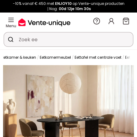
-10% vanaf € 450 met
ENJOY10
op Vente-unique producten
Nog:
00d
12je
10m
29s
Menu
Eetkamer & keuken
Eetkamermeubel
Eettafel met centrale voet
Eettafe