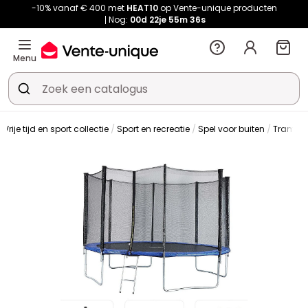
-10% vanaf € 400 met
HEAT10
op Vente-unique producten
Nog:
00d
22je
55m
36s
Menu
Vrije tijd en sport collectie
Sport en recreatie
Spel voor buiten
Trampol