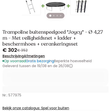
Trampoline buitenspeelgoed "Joycy" - Ø 4,27
m - Met veiligheidsnet + ladder +
beschermhoes + verankeringsset
€ 302
€ 352
Beschrijving
Afmetingen
Op voorraad
Gratis bezorging
Beperkte hoeveelheid
Geleverd tussen de 19/08 en de 26/08
Nr.: 577975
Bekijk onze catalogus: Spel voor buiten