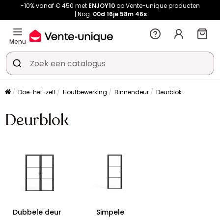
-10% vanaf € 450 met
ENJOY10
op Vente-unique producten
Nog:
00d
16je
58m
45s
Menu
Doe-het-zelf
Houtbewerking
Binnendeur
Deurblok
Deurblok
Dubbele deur
Simpele