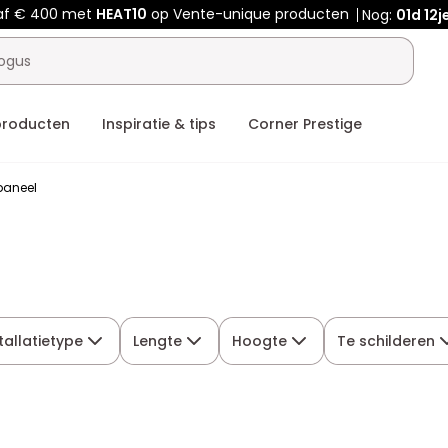
af € 400 met
HEAT10
op Vente-unique producten
Nog:
01d
12j
producten
Inspiratie & tips
Corner Prestige
aneel
tallatietype
Lengte
Hoogte
Te schilderen