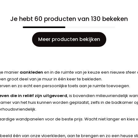
Je hebt 60 producten van 130 bekeken
Meer producten bekijken
ge manier
aankleden
en in de ruimte van je keuze een nieuwe sfee
 een groot deel van je muur in één keer te bekleden.
d verven en zo echt een persoonlijke toets aan je ruimte toevoegen.
ven die in reliëf zijn uitgevoerd
, is bovendien milieuvriendelijk wan
 kamer van het huis kunnen worden geplaatst, zelfs in de badkamer
rhoudsvriendelijk.
ardige wandpanelen voor de beste prijs. Wacht niet langer en kies v
eeld één van onze vloerkleden, aan te brengen en zo een heuse stijl t