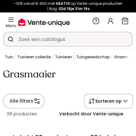
-10% vanaf € 400 met
HEAT10
op Vente-unique producten
Nog:
02d
18je
31m
18s
Menu
Tuin
Tuinieren collectie
Tuinieren
Tuingereedschap
Grasmaaie
Grasmaaier
Alle filters
Sorteren op
38 producten
Verkocht door Vente-unique