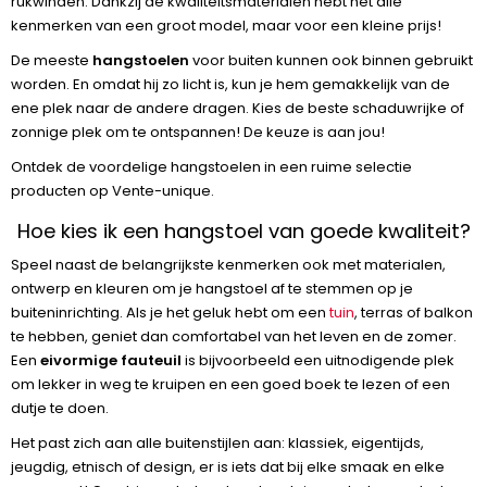
rukwinden. Dankzij de kwaliteitsmaterialen hebt het alle
kenmerken van een groot model, maar voor een kleine prijs!
De meeste
hangstoelen
voor buiten kunnen ook binnen gebruikt
worden. En omdat hij zo licht is, kun je hem gemakkelijk van de
ene plek naar de andere dragen. Kies de beste schaduwrijke of
zonnige plek om te ontspannen! De keuze is aan jou!
Ontdek de voordelige hangstoelen in een ruime selectie
producten op Vente-unique.
Hoe kies ik een hangstoel van goede kwaliteit?
Speel naast de belangrijkste kenmerken ook met materialen,
ontwerp en kleuren om je hangstoel af te stemmen op je
buiteninrichting. Als je het geluk hebt om een
tuin
, terras of balkon
te hebben, geniet dan comfortabel van het leven en de zomer.
Een
eivormige fauteuil
is bijvoorbeeld een uitnodigende plek
om lekker in weg te kruipen en een goed boek te lezen of een
dutje te doen.
Het past zich aan alle buitenstijlen aan: klassiek, eigentijds,
jeugdig, etnisch of design, er is iets dat bij elke smaak en elke