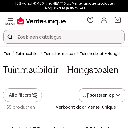
-10% vanaf € 400 met
HEAT10
op Vente-unique producten
Nog:
02d
14je
05m
53s
Menu
Tuin
Tuinmeubilair
Tuin relaxmeubels
Tuinmeubilair - Hangstoel
Tuinmeubilair - Hangstoelen
Alle filters
Sorteren op
59 producten
Verkocht door Vente-unique