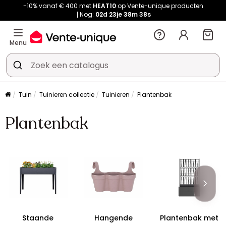
-10% vanaf € 400 met
HEAT10
op Vente-unique producten
Nog:
02d
23je
38m
38s
Menu
Tuin
Tuinieren collectie
Tuinieren
Plantenbak
Plantenbak
Staande
Hangende
Plantenbak met