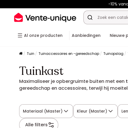
-10% van
Al onze producten
Aanbiedingen
Nieuwe 
Tuin
Tuinaccessoires en -gereedschap
Tuinopslag
Tuinkast
Maximaliseer je opbergruimte buiten met een
gereedschap en accessoires, terwijl hij moeite
opgeruimde tuin in elk seizoen.
Materiaal (Master)
Kleur (Master)
Le
Alle filters