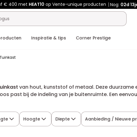
af € 400 met
HEAT10
op Vente-unique producten
Nog:
02d
13j
producten
Inspiratie & tips
Corner Prestige
Tuinkast
tuinkast
van hout, kunststof of metaal. Deze duurzame 
loos past bij de indeling van je buitenruimte. Een eenvo
ngte
Hoogte
Diepte
Aanbieding / Nieuwe p