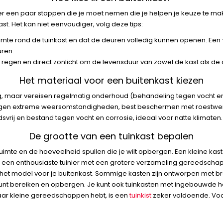
n er een paar stappen die je moet nemen die je helpen je keuze te m
st. Het kan niet eenvoudiger, volg deze tips:
uimte rond de tuinkast en dat de deuren volledig kunnen openen. Een
uren.
nd, regen en direct zonlicht om de levensduur van zowel de kast als d
Het materiaal voor een buitenkast kiezen
aling, maar vereisen regelmatig onderhoud (behandeling tegen vocht e
egen extreme weersomstandigheden, best beschermen met roestwer
udsvrij en bestand tegen vocht en corrosie, ideaal voor natte klimaten.
De grootte van een tuinkast bepalen
imte en de hoeveelheid spullen die je wilt opbergen. Een kleine kast 
or een enthousiaste tuinier met een grotere verzameling gereedscha
n het model voor je buitenkast. Sommige kasten zijn ontworpen met b
nt bereiken en opbergen. Je kunt ook tuinkasten met ingebouwde he
aar kleine gereedschappen hebt, is een
tuinkist
zeker voldoende. Voo