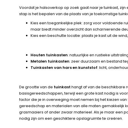
Voordat je halsoverkop op zoek gaat naar je tuinkast, zij
stap is het bepalen van de plaats van je toekomstige tuinka
Kies een toegankelijke plek: zorg voor voldoende r
maar biedt minder overzicht dan scharnierende de
Kies een beschutte locatie: plaats je kast uit de wi
Houten tuinkasten
: natuurlijke en rustieke uitstr
Metalen tuinkasten
: zeer duurzaam en bestand t
Tuinkasten van hars en kunststof
: licht, onderho
De grootte van de
tuinkast
hangt af van de beschikbare ru
basisgereedschappen, terwijl een grote kast nodig is vo
factor die je in overweging moet nemen bij het kiezen va
gereedschap en materialen van alle maten gemakkelijk ku
grasmaaiers of ander zwaar materieel. Als je maar een p
nodig zijn om een geschiktere opslagruimte te creëren.