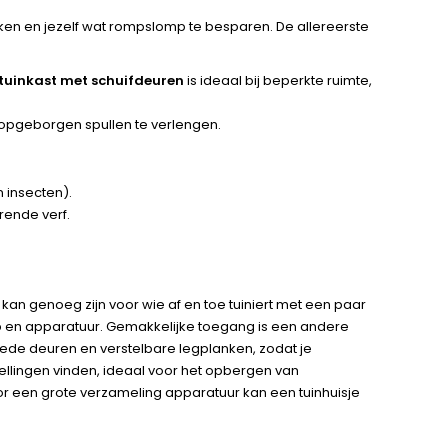
aken en jezelf wat rompslomp te besparen. De allereerste
tuinkast met schuifdeuren
is ideaal bij beperkte ruimte,
e opgeborgen spullen te verlengen.
n insecten).
ende verf.
kan genoeg zijn voor wie af en toe tuiniert met een paar
p en apparatuur. Gemakkelijke toegang is een andere
rede deuren en verstelbare legplanken, zodat je
llingen vinden, ideaal voor het opbergen van
r een grote verzameling apparatuur kan een tuinhuisje