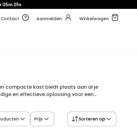
e
05m
23s
Contact
Aanmelden
Winkelwagen
en compacte kast biedt plaats aan al je
udige en effectieve oplossing voor een
roducten
Prijs
Sorteren op