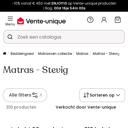
-10% vanaf € 450 met
ENJOY10
op Vente-unique producten
Nog:
00d
16je
53m
59s
Menu
Beddengoed
Matrassen collectie
Matras
Matras - Stevig
Matras - Stevig
Alle filters
Sorteren op
1
310 producten
Verkocht door Vente-unique