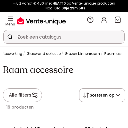
-10% vanaf € 400 met
HEAT10
op Vente-unique producten
Nog:
01d
00je
29m
56s
Menu
outbewerking
Glaswand collectie
Glazen binnenraam
Raam access
Raam accessoire
Alle filters
Sorteren op
19 producten