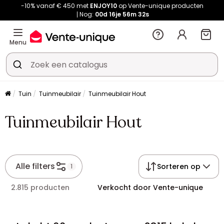
-10% vanaf € 450 met
ENJOY10
op Vente-unique producten
Nog:
00d
16je
56m
31s
Menu
Tuin
Tuinmeubilair
Tuinmeubilair Hout
Tuinmeubilair Hout
Alle filters
Sorteren op
1
2.815 producten
Verkocht door Vente-unique