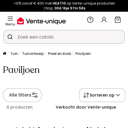
-10% vanaf € 400 met
HEAT10
op Vente-unique producten
Nog:
00d
16je
57m
58s
Menu
Tuin
Tuinontwerp
Prieel en kiosk
Paviljoen
Paviljoen
Alle filters
Sorteren op
4 producten
Verkocht door Vente-unique