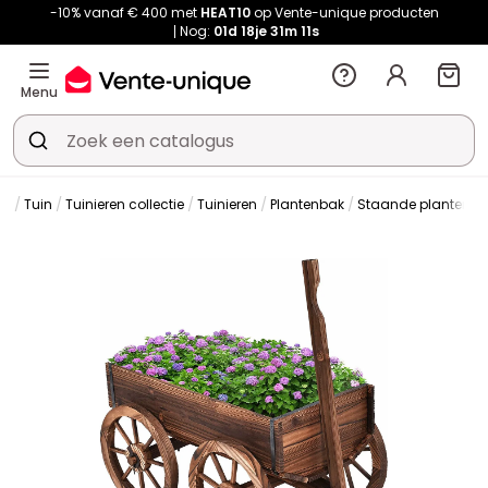
-10% vanaf € 400 met
HEAT10
op Vente-unique producten
Nog:
01d
18je
31m
11s
Menu
Tuin
Tuinieren collectie
Tuinieren
Plantenbak
Staande plantenba