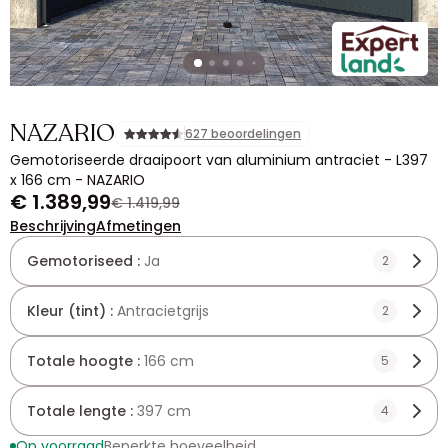
NAZARIO
627 beoordelingen
Gemotoriseerde draaipoort van aluminium antraciet - L397
x 166 cm - NAZARIO
€ 1.389,99
€ 1.419,99
Beschrijving
Afmetingen
Gemotoriseed :
Ja
2
Kleur (tint) :
Antracietgrijs
2
Totale hoogte :
166 cm
5
Totale lengte :
397 cm
4
Op voorraad
Beperkte hoeveelheid