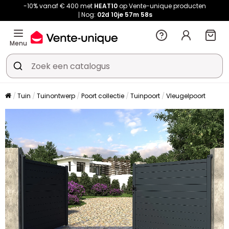
-10% vanaf € 400 met
HEAT10
op Vente-unique producten
Nog:
02d
10je
57m
57s
Menu
Tuin
Tuinontwerp
Poort collectie
Tuinpoort
Vleugelpoort