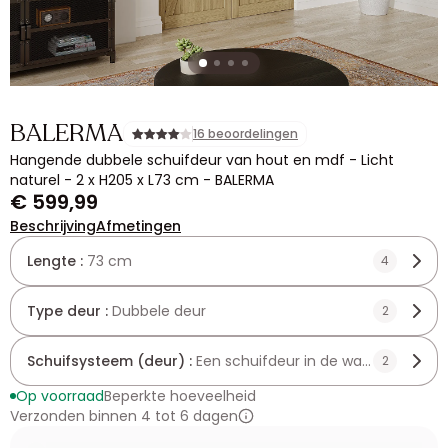
BALERMA
16 beoordelingen
Hangende dubbele schuifdeur van hout en mdf - Licht
naturel - 2 x H205 x L73 cm - BALERMA
€ 599,99
Beschrijving
Afmetingen
Lengte :
73 cm
4
Type deur :
Dubbele deur
2
Schuifsysteem (deur) :
Een schuifdeur in de wand
2
Op voorraad
Beperkte hoeveelheid
Verzonden binnen 4 tot 6 dagen