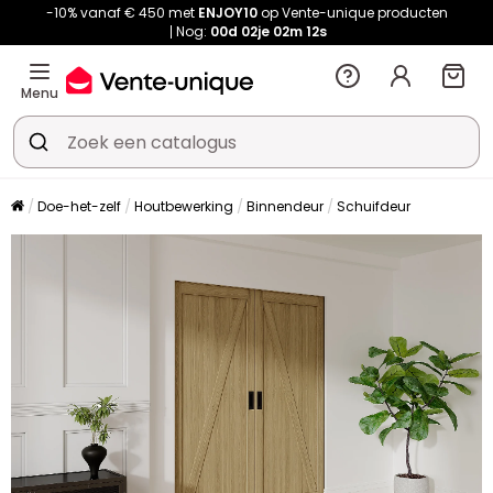
-10% vanaf € 450 met
ENJOY10
op Vente-unique producten
Nog:
00d
02je
02m
10s
Menu
Doe-het-zelf
Houtbewerking
Binnendeur
Schuifdeur