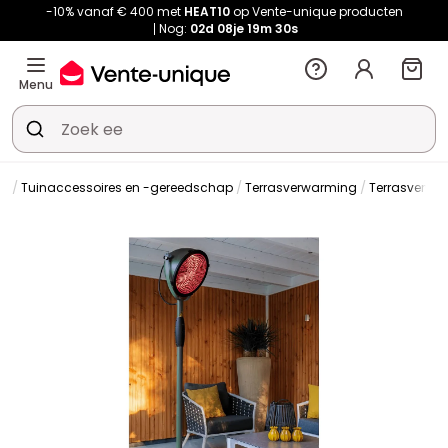
-10% vanaf € 400 met
HEAT10
op Vente-unique producten
Nog:
02d
08je
19m
29s
Menu
in
Tuinaccessoires en -gereedschap
Terrasverwarming
Terrasverwa