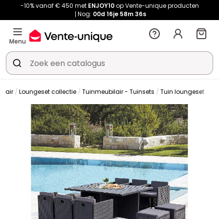
-10% vanaf € 450 met
ENJOY10
op Vente-unique producten
Nog:
00d
16je
58m
35s
Menu
ilair
Loungeset collectie
Tuinmeubilair - Tuinsets
Tuin loungeset