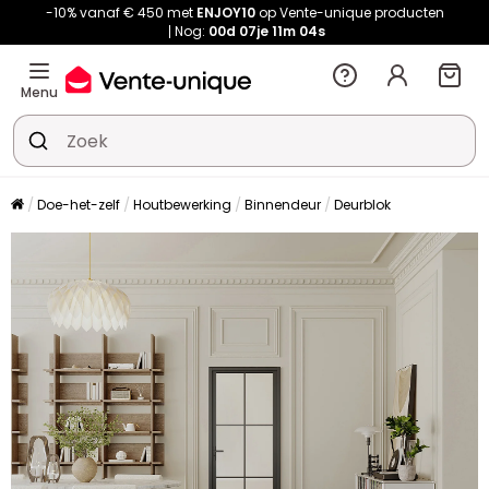
-10% vanaf € 450 met
ENJOY10
op Vente-unique producten
Nog:
00d
07je
11m
03s
Menu
Doe-het-zelf
Houtbewerking
Binnendeur
Deurblok