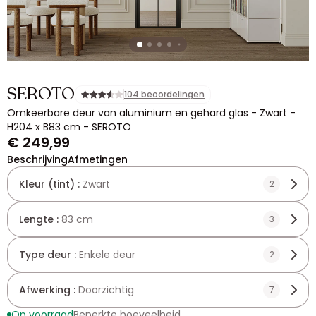
SEROTO
104 beoordelingen
Omkeerbare deur van aluminium en gehard glas - Zwart -
H204 x B83 cm - SEROTO
€ 249,99
Beschrijving
Afmetingen
Kleur (tint) :
Zwart
2
Lengte :
83 cm
3
Type deur :
Enkele deur
2
Afwerking :
Doorzichtig
7
Op voorraad
Beperkte hoeveelheid