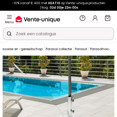
-10% vanaf € 400 met
HEAT10
op Vente-unique producten
Nog:
02d
00je
21m
59s
Menu
essoires en -gereedschap
Parasol collectie
Parasol
Parasolhoes en 