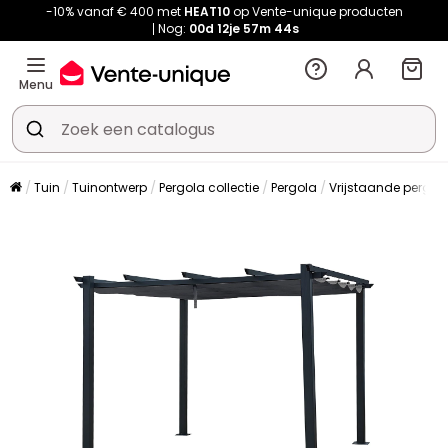
-10% vanaf € 400 met
HEAT10
op Vente-unique producten
Nog:
00d
12je
57m
44s
Menu
Tuin
Tuinontwerp
Pergola collectie
Pergola
Vrijstaande pergol