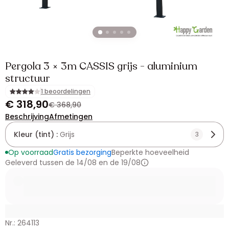
Pergola 3 × 3m CASSIS grijs - aluminium
structuur
1 beoordelingen
€ 318,90
€ 368,90
Beschrijving
Afmetingen
Kleur (tint) :
Grijs
3
Op voorraad
Gratis bezorging
Beperkte hoeveelheid
Geleverd tussen de 14/08 en de 19/08
Nr.: 264113