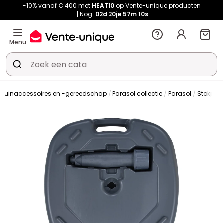
-10% vanaf € 400 met
HEAT10
op Vente-unique producten
Nog:
02d
20je
57m
09s
Menu
Tuinaccessoires en -gereedschap
Parasol collectie
Parasol
Stokpar