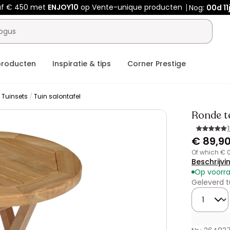
af € 450 met
ENJOY10
op Vente-unique producten
Nog:
00d
11
producten
Inspiratie & tips
Corner Prestige
 Tuinsets
Tuin salontafel
Ronde t
€ 89,9
of which € 
Beschrijvi
Op voorr
Geleverd t
Hoeveelhe