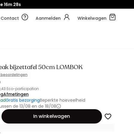
je
16m
27s
Contact
Aanmelden
Winkelwagen
eak bijzettafel 50cm LOMBOK
1 beoordelingen
0
0,43 Eco-participation
ng
Afmetingen
aad
Gratis bezorging
Beperkte hoeveelheid
ussen de 13/08 en de 18/08
id
In winkelwagen