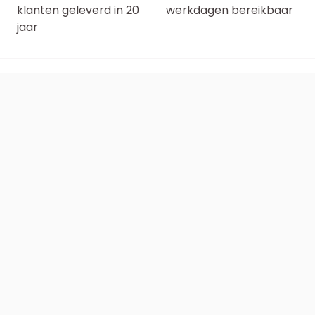
klanten geleverd in 20
werkdagen bereikbaar
jaar