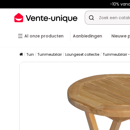
-10% van
Al onze producten
Aanbiedingen
Nieuwe 
Tuin
Tuinmeubilair
Loungeset collectie
Tuinmeubilair -