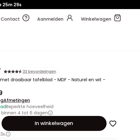
e
25m
27s
Contact
Aanmelden
Winkelwagen
Y
33 beoordelingen
 met draaibaar tafelblad - MDF - Naturel en wit -
9
ng
Afmetingen
aad
Beperkte hoeveelheid
 binnen 4 tot 6 dagen
id
In winkelwagen
3x.