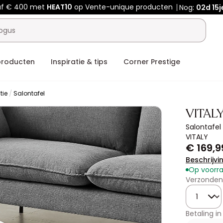
af € 400 met
HEAT10
op Vente-unique producten
Nog:
02d
15j
producten
Inspiratie & tips
Corner Prestige
tie
Salontafel
VITAL
Salontafel
VITALY
€ 169,9
Beschrijvi
Op voorr
Verzonden
Hoeveelhe
Betaling in