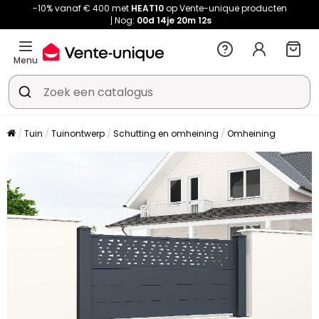
-10% vanaf € 400 met
HEAT10
op Vente-unique producten
Nog:
00d
14je
20m
10s
Menu
Tuin
Tuinontwerp
Schutting en omheining
Omheining