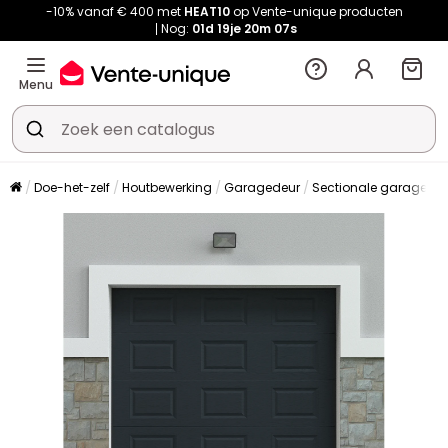
-10% vanaf € 400 met
HEAT10
op Vente-unique producten
Nog:
01d
19je
20m
06s
Menu
Doe-het-zelf
Houtbewerking
Garagedeur
Sectionale garagede