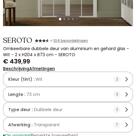
SEROTO
104 beoordelingen
Omkeerbare dubbele deur van aluminium en gehard glas -
Wit - 2 x H204 x B73 cm - SEROTO
€ 439,99
Beschrijving
Afmetingen
Kleur (tint) :
Wit
2
Lengte :
73 cm
3
Type deur :
Dubbele deur
2
Afwerking :
Transparant
7
Op voorraad
Beperkte hoeveelheid