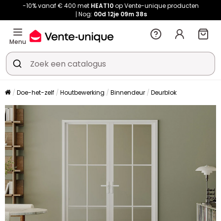
-10% vanaf € 400 met
HEAT10
op Vente-unique producten
Nog:
00d
12je
09m
37s
Menu
Doe-het-zelf
Houtbewerking
Binnendeur
Deurblok