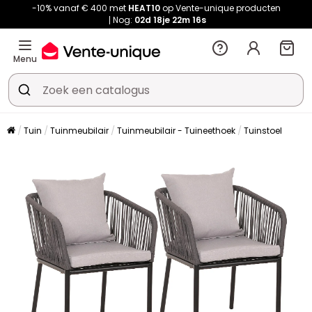
-10% vanaf € 400 met
HEAT10
op Vente-unique producten
Nog:
02d
18je
22m
16s
Menu
Tuin
Tuinmeubilair
Tuinmeubilair - Tuineethoek
Tuinstoel