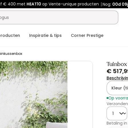
af € 400 met
HEAT10
op Vente-unique producten
Nog:
00d
09
producten
Inspiratie & tips
Corner Prestige
uinkussenbox
Tuinbox
€ 517,9
Beschrijvi
Kleur (ti
Op voorr
Verzonden
Hoeveelhe
Betaling in