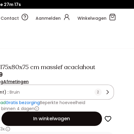
je
27m
15s
Contact
Aanmelden
Winkelwagen
 175x80x75 cm massief acaciahout
9
ng
Afmetingen
nt) :
Bruin
2
aad
Gratis bezorging
Beperkte hoeveelheid
 binnen 4 dagen
id
In winkelwagen
3x.