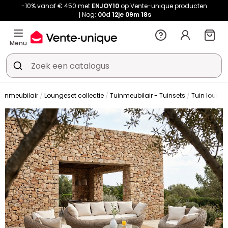
-10% vanaf € 450 met
ENJOY10
op Vente-unique producten
Nog:
00d
12je
09m
18s
Menu
uinmeubilair
Loungeset collectie
Tuinmeubilair - Tuinsets
Tuin lounge