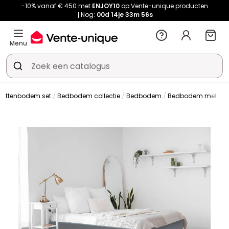
-10% vanaf € 450 met
ENJOY10
op Vente-unique producten
Nog:
00d
14je
33m
56s
Menu
lattenbodem set
Bedbodem collectie
Bedbodem
Bedbodem met opb