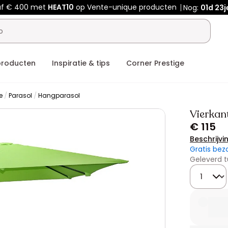
af € 400 met
HEAT10
op Vente-unique producten
Nog:
01d
23j
producten
Inspiratie & tips
Corner Prestige
e
Parasol
Hangparasol
Vierkan
€ 115
Beschrijvi
Gratis bez
Geleverd t
Hoeveelhe