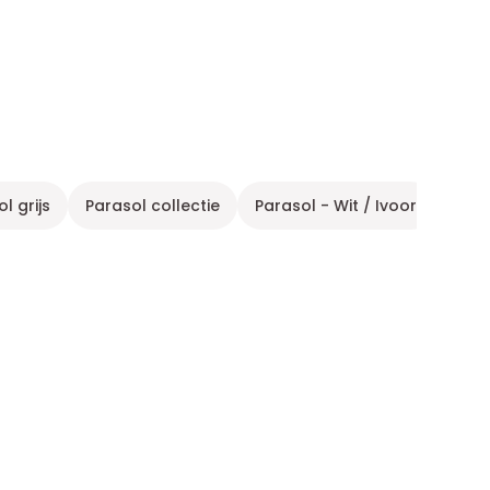
 grijs
Parasol collectie
Parasol - Wit / Ivoor
Han