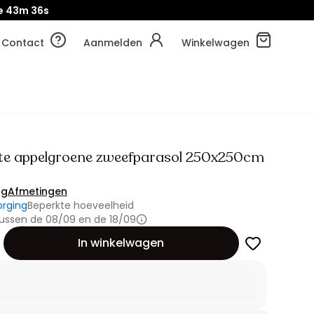
e
43m
36s
Contact
Aanmelden
Winkelwagen
te appelgroene zweefparasol 250x250cm
ng
Afmetingen
orging
Beperkte hoeveelheid
ussen de 08/09 en de 18/09
id
In winkelwagen