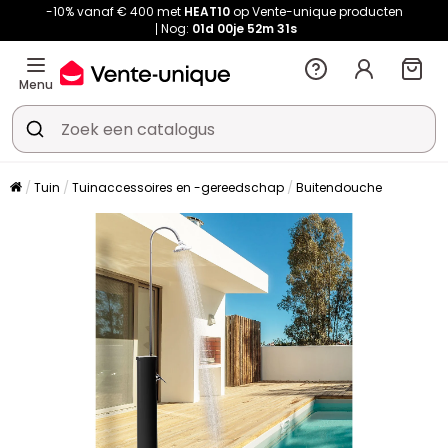
-10% vanaf € 400 met
HEAT10
op Vente-unique producten
Nog:
01d
00je
52m
31s
Menu
Tuin
Tuinaccessoires en -gereedschap
Buitendouche