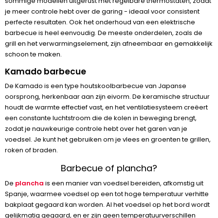
sommige modellen uitgerust met regelbare thermostaten, zodat
je meer controle hebt over de garing - ideaal voor consistent
perfecte resultaten. Ook het onderhoud van een elektrische
barbecue is heel eenvoudig. De meeste onderdelen, zoals de
grill en het verwarmingselement, zijn afneembaar en gemakkelijk
schoon te maken.
Kamado barbecue
De Kamado is een type houtskoolbarbecue van Japanse
oorsprong, herkenbaar aan zijn eivorm. De keramische structuur
houdt de warmte effectief vast, en het ventilatiesysteem creëert
een constante luchtstroom die de kolen in beweging brengt,
zodat je nauwkeurige controle hebt over het garen van je
voedsel. Je kunt het gebruiken om je vlees en groenten te grillen,
roken of braden.
Barbecue of plancha?
De
plancha
is een manier van voedsel bereiden, afkomstig uit
Spanje, waarmee voedsel op een tot hoge temperatuur verhitte
bakplaat gegaard kan worden. Al het voedsel op het bord wordt
gelijkmatig gegaard, en er zijn geen temperatuurverschillen