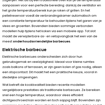
zagerijen. Net als bij een traditionele oven kun je de temperatuur
aanpassen voor een perfecte bereiding: dankzij de ventilator en
het grote temperatuurbereik kun je roken of grillen. En het
pelletreservoir voedt de verbrandingskamer automatisch om
een constante temperatuur te behouden tijdens het garen van je
vlees en groenten. Bovendien bieden sommige verbonden
modellen hulp tijdens het koken via een mobiele app. Tot slot
maakt de verwijderbare as- en vetopvangbak het een van de
meest
onderhoudsvriendelijke barbecues
.
Elektrische barbecue
Elektrische barbecues onderscheiden zich door hun
gebruiksgemak en veelzijdigheid. Ideaal voor kleine ruimtes
zoals balkons of terrassen, er zijn geen kolen of gas nodig, alleen
een stopcontact. Dit maakt het een praktische keuze, vooral in
stedelijke omgevingen.
Wat betreft de kookkwaliteit bieden recente modellen
vergelijkbare prestaties als traditionele barbecues. Ze bereiken
snel een hoge temperatuur, waardoor vlees efficiënt
dichtgeschroeid kan worden en toch sappig blijft. Bovendien zijn