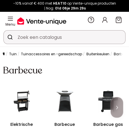
-10% vanaf € 400 met
HEAT10
op Vente-unique producten
Nog:
01d
06je
29m
29s
Menu
Tuin
Tuinaccessoires en -gereedschap
Buitenkeuken
Barbecu
Barbecue
Elektrische
Barbecue
Barbecue gas