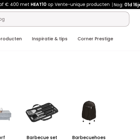
af € 400 met
HEAT10
op Vente-unique producten
Nog:
01d
16j
producten
Inspiratie & tips
Corner Prestige
orf
Barbecue set
Barbecuehoes