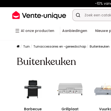
-10% van
Al onze producten
Aanbiedingen
Nieuwe 
Tuin
Tuinaccessoires en -gereedschap
Buitenkeuken
Buitenkeuken
Barbecue
Grillplaat
Vuurk