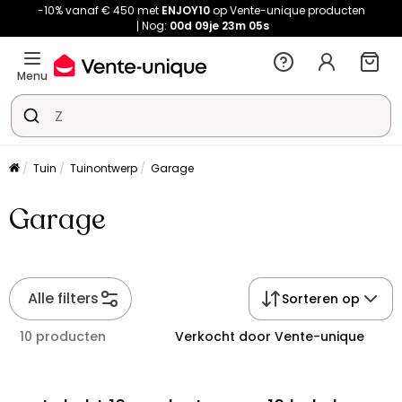
-10% vanaf € 450 met
ENJOY10
op Vente-unique producten
Nog:
00d
09je
23m
05s
Menu
Tuin
Tuinontwerp
Garage
Garage
Alle filters
Sorteren op
10 producten
Verkocht door Vente-unique