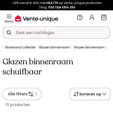
-10% vanaf € 400 met
HEAT10
op Vente-unique producten
Nog:
02d
13je
58m
26s
Menu
g
Glaswand collectie
Glazen binnenraam
Glazen binnenraam schu
Glazen binnenraam
schuifbaar
Alle filters
Sorteren op
1
13 producten