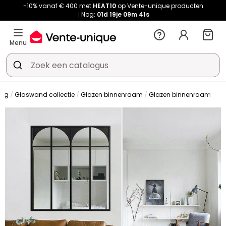
-10% vanaf € 400 met
HEAT10
op Vente-unique producten
Nog:
01d
19je
09m
41s
Menu
ing
Glaswand collectie
Glazen binnenraam
Glazen binnenraam