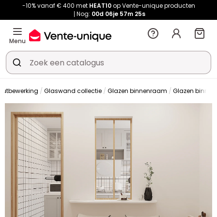
-10% vanaf € 400 met
HEAT10
op Vente-unique producten
Nog:
00d
06je
57m
25s
Menu
outbewerking
Glaswand collectie
Glazen binnenraam
Glazen binne