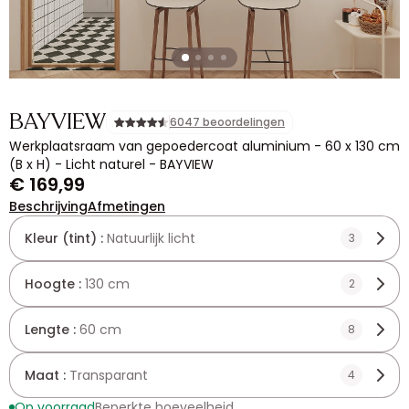
BAYVIEW
6047 beoordelingen
Werkplaatsraam van gepoedercoat aluminium - 60 x 130 cm
(B x H) - Licht naturel - BAYVIEW
€ 169,99
Beschrijving
Afmetingen
Kleur (tint) :
Natuurlijk licht
3
Hoogte :
130 cm
2
Lengte :
60 cm
8
Maat :
Transparant
4
Op voorraad
Beperkte hoeveelheid