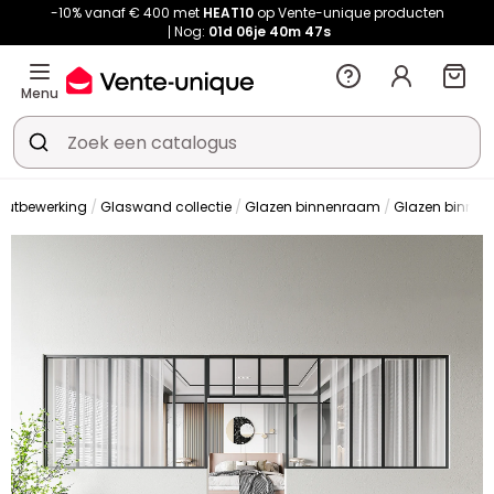
-10% vanaf € 400 met
HEAT10
op Vente-unique producten
Nog:
01d
06je
40m
46s
Menu
outbewerking
Glaswand collectie
Glazen binnenraam
Glazen binne