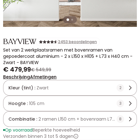
BAYVIEW
2453 beoordelingen
Set van 2 werkplaatsramen met bovenramen van
gepoedercoat aluminium - 2 x L150 x H105 + L73 x H40 cm -
Zwart - BAYVIEW
€ 479,99
€ 549,99
Beschrijving
Afmetingen
Kleur (tint) :
Zwart
2
Hoogte :
105 cm
3
Combinatie :
2 ramen L150 cm + bovenraam L73 cm
8
Op voorraad
Beperkte hoeveelheid
Verzonden binnen 3 tot 5 dagen